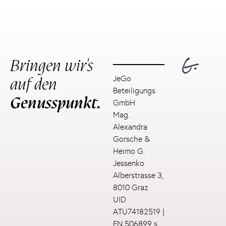
Bringen wir's
auf den
JeGo
Beteiligungs
Genusspunkt.
GmbH
Mag.
Alexandra
Gorsche &
Heimo G.
Jessenko
Alberstrasse 3,
8010 Graz
UID
ATU74182519 |
FN 506899 s