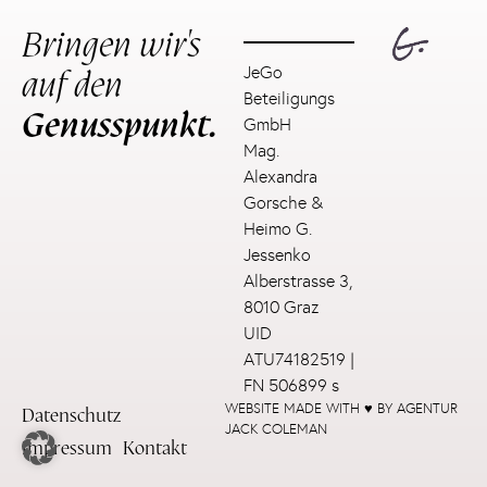
Bringen wir's
auf den
JeGo
Beteiligungs
Genusspunkt.
GmbH
Mag.
Alexandra
Gorsche &
Heimo G.
Jessenko
Alberstrasse 3,
8010 Graz
UID
ATU74182519 |
FN 506899 s
WEBSITE MADE WITH ♥ BY AGENTUR
Datenschutz
JACK COLEMAN
Impressum
Kontakt