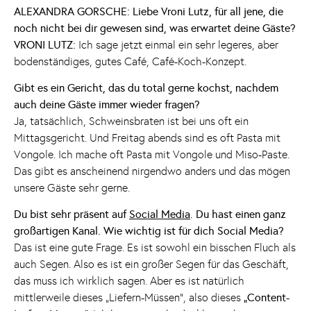
ALEXANDRA GORSCHE: Liebe Vroni Lutz, für all jene, die
noch nicht bei dir gewesen sind, was erwartet deine Gäste?
VRONI LUTZ:
Ich sage jetzt einmal ein sehr legeres, aber
bodenständiges, gutes Café, Café-Koch-Konzept.
Gibt es ein Gericht, das du total gerne kochst, nachdem
auch deine Gäste immer wieder fragen?
Ja, tatsächlich, Schweinsbraten ist bei uns oft ein
Mittagsgericht. Und Freitag abends sind es oft Pasta mit
Vongole. Ich mache oft Pasta mit Vongole und Miso-Paste.
Das gibt es anscheinend nirgendwo anders und das mögen
unsere Gäste sehr gerne.
Du bist sehr präsent auf
Social Media
. Du hast einen ganz
großartigen Kanal. Wie wichtig ist für dich Social Media?
Das ist eine gute Frage. Es ist sowohl ein bisschen Fluch als
auch Segen. Also es ist ein großer Segen für das Geschäft,
das muss ich wirklich sagen. Aber es ist natürlich
mittlerweile dieses „Liefern-Müssen", also dieses
„Content-