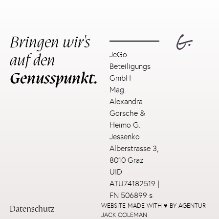
Bringen wir's
auf den
JeGo
Beteiligungs
Genusspunkt.
GmbH
Mag.
Alexandra
Gorsche &
Heimo G.
Jessenko
Alberstrasse 3,
8010 Graz
UID
ATU74182519 |
FN 506899 s
WEBSITE MADE WITH ♥ BY AGENTUR
Datenschutz
JACK COLEMAN