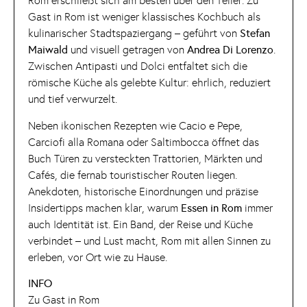
Rom erschließt sich am besten über den Teller. Zu
Gast in Rom ist weniger klassisches Kochbuch als
kulinarischer Stadtspaziergang – geführt von
Stefan
Maiwald
und visuell getragen von
Andrea Di Lorenzo
.
Zwischen Antipasti und Dolci entfaltet sich die
römische Küche als gelebte Kultur: ehrlich, reduziert
und tief verwurzelt.
Neben ikonischen Rezepten wie Cacio e Pepe,
Carciofi alla Romana oder Saltimbocca öffnet das
Buch Türen zu versteckten Trattorien, Märkten und
Cafés, die fernab touristischer Routen liegen.
Anekdoten, historische Einordnungen und präzise
Insidertipps machen klar, warum
Essen in Rom
immer
auch Identität ist. Ein Band, der Reise und Küche
verbindet – und Lust macht, Rom mit allen Sinnen zu
erleben, vor Ort wie zu Hause.
INFO
Zu Gast in Rom