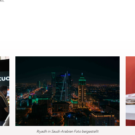
n.
Riyadh in Saudi-Arabien Foto beigestellt