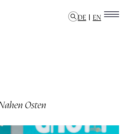
DE
EN
m Nahen Osten