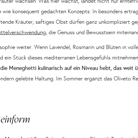
uter wachsen. Was hier wächst, landet nicht nur erntefri
n wie konsequent gedachten Konzepts: In besonders ertrag
uftende Kräuter, saftiges Obst dürfen ganz unkompliziert 
ittelverschwendung
, die Genuss und Bewusstsein miteinand
osophie weiter: Wenn Lavendel, Rosmarin und Blüten in voll
nd ein Stück dieses mediterranen Lebensgefühls mitnehmen
,
die Meneghetti kulinarisch auf ein Niveau hebt, das weit 
sondern gelebte Haltung. Im Sommer ergänzt das Oliveto R
Reinform